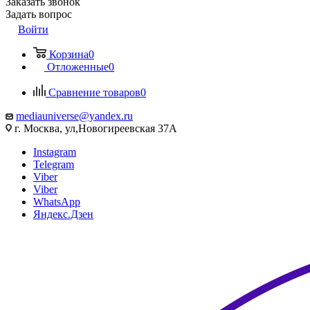
Заказать звонок
Задать вопрос
Войти
Корзина
0
Отложенные
0
Сравнение товаров
0
mediauniverse@yandex.ru
г. Москва, ул,Новогиреевская 37А
Instagram
Telegram
Viber
Viber
WhatsApp
Яндекс.Дзен