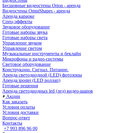
Видеостены
Бесшовные видеостены Orion - аренда
Видеостены OmniShapes - аренда
Аренда караоке
Спец-эффекты
Звуковое оборудование
Готовые наборы звука
Готовые наборы света
Управление звуком
Управление светом
Музыкальные инструменты и беклайн
Микрофоны и радио-системы
Световое оборудование
Конструкции. Сигнал. Питание.
Аренда светодиодной (LED) фотозоны
Аренда iposter (LED роллап)
Готовые решения
Аренда светодиодных led (лед) видео-шаров
Акции
Как заказать
Условия оплаты
Условия доставки
Вопрос-ответ
Контакты
+7 993 896 96 00