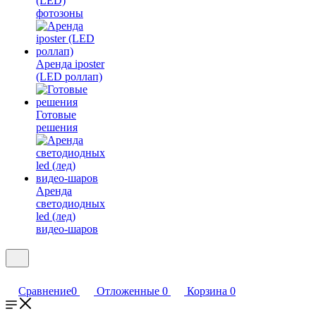
(LED)
фотозоны
Аренда iposter
(LED роллап)
Готовые
решения
Аренда
светодиодных
led (лед)
видео-шаров
Сравнение
0
Отложенные
0
Корзина
0