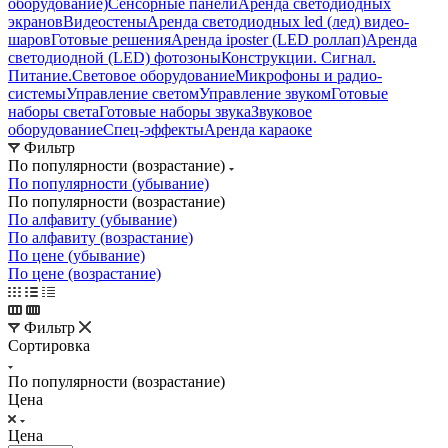
оборудование)
Сенсорные панели
Аренда светодиодных
экранов
Видеостены
Аренда светодиодных led (лед) видео-
шаров
Готовые решения
Аренда iposter (LED роллап)
Аренда
светодиодной (LED) фотозоны
Конструкции. Сигнал.
Питание.
Световое оборудование
Микрофоны и радио-
системы
Управление светом
Управление звуком
Готовые
наборы света
Готовые наборы звука
Звуковое
оборудование
Спец-эффекты
Аренда караоке
Фильтр
По популярности (возрастание)
По популярности (убывание)
По популярности (возрастание)
По алфавиту (убывание)
По алфавиту (возрастание)
По цене (убывание)
По цене (возрастание)
Фильтр
Сортировка
По популярности (возрастание)
Цена
Цена