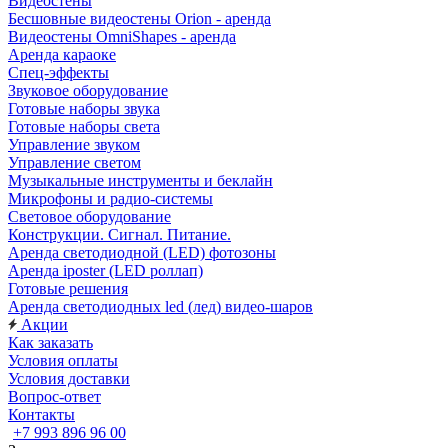
Видеостены
Бесшовные видеостены Orion - аренда
Видеостены OmniShapes - аренда
Аренда караоке
Спец-эффекты
Звуковое оборудование
Готовые наборы звука
Готовые наборы света
Управление звуком
Управление светом
Музыкальные инструменты и беклайн
Микрофоны и радио-системы
Световое оборудование
Конструкции. Сигнал. Питание.
Аренда светодиодной (LED) фотозоны
Аренда iposter (LED роллап)
Готовые решения
Аренда светодиодных led (лед) видео-шаров
Акции
Как заказать
Условия оплаты
Условия доставки
Вопрос-ответ
Контакты
+7 993 896 96 00