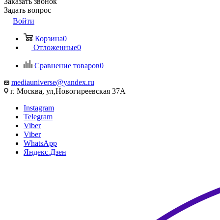
Заказать звонок
Задать вопрос
Войти
Корзина
0
Отложенные
0
Сравнение товаров
0
mediauniverse@yandex.ru
г. Москва, ул,Новогиреевская 37А
Instagram
Telegram
Viber
Viber
WhatsApp
Яндекс.Дзен