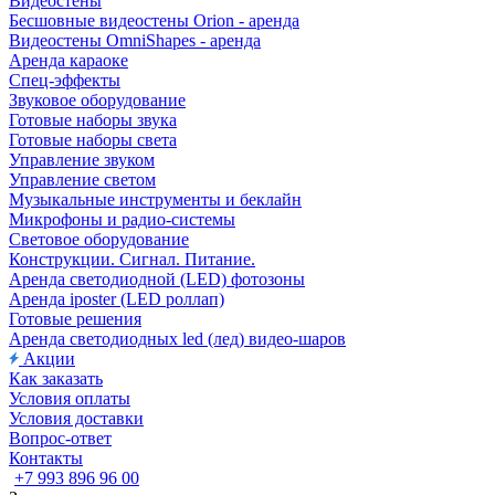
Видеостены
Бесшовные видеостены Orion - аренда
Видеостены OmniShapes - аренда
Аренда караоке
Спец-эффекты
Звуковое оборудование
Готовые наборы звука
Готовые наборы света
Управление звуком
Управление светом
Музыкальные инструменты и беклайн
Микрофоны и радио-системы
Световое оборудование
Конструкции. Сигнал. Питание.
Аренда светодиодной (LED) фотозоны
Аренда iposter (LED роллап)
Готовые решения
Аренда светодиодных led (лед) видео-шаров
Акции
Как заказать
Условия оплаты
Условия доставки
Вопрос-ответ
Контакты
+7 993 896 96 00