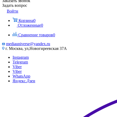
Заказать звонок
Задать вопрос
Войти
Корзина
0
Отложенные
0
Сравнение товаров
0
mediauniverse@yandex.ru
г. Москва, ул,Новогиреевская 37А
Instagram
Telegram
Viber
Viber
WhatsApp
Яндекс.Дзен