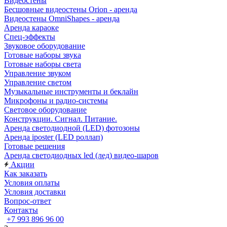
Видеостены
Бесшовные видеостены Orion - аренда
Видеостены OmniShapes - аренда
Аренда караоке
Спец-эффекты
Звуковое оборудование
Готовые наборы звука
Готовые наборы света
Управление звуком
Управление светом
Музыкальные инструменты и беклайн
Микрофоны и радио-системы
Световое оборудование
Конструкции. Сигнал. Питание.
Аренда светодиодной (LED) фотозоны
Аренда iposter (LED роллап)
Готовые решения
Аренда светодиодных led (лед) видео-шаров
Акции
Как заказать
Условия оплаты
Условия доставки
Вопрос-ответ
Контакты
+7 993 896 96 00