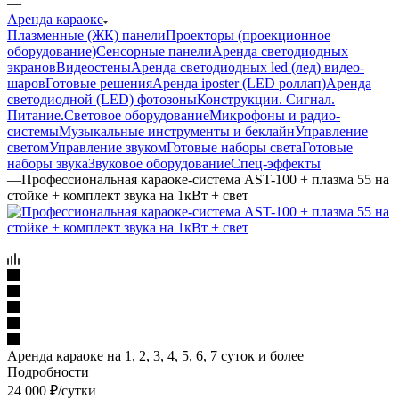
—
Аренда караоке
Плазменные (ЖК) панели
Проекторы (проекционное
оборудование)
Сенсорные панели
Аренда светодиодных
экранов
Видеостены
Аренда светодиодных led (лед) видео-
шаров
Готовые решения
Аренда iposter (LED роллап)
Аренда
светодиодной (LED) фотозоны
Конструкции. Сигнал.
Питание.
Световое оборудование
Микрофоны и радио-
системы
Музыкальные инструменты и беклайн
Управление
светом
Управление звуком
Готовые наборы света
Готовые
наборы звука
Звуковое оборудование
Спец-эффекты
—
Профессиональная караоке-система AST-100 + плазма 55 на
стойке + комплект звука на 1кВт + свет
Аренда караоке на 1, 2, 3, 4, 5, 6, 7 суток и более
Подробности
24 000
₽
/сутки