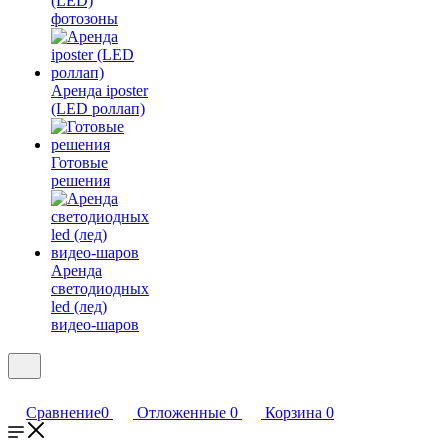
(LED)
фотозоны
Аренда iposter
(LED роллап)
Готовые
решения
Аренда
светодиодных
led (лед)
видео-шаров
Сравнение
0
Отложенные
0
Корзина
0