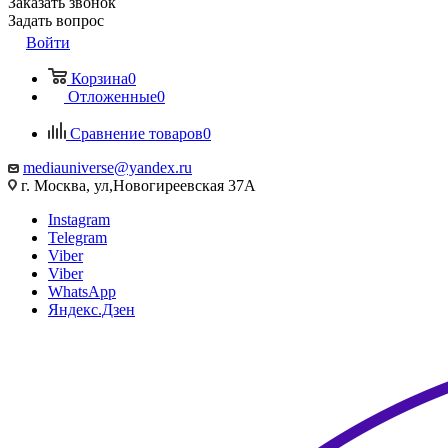
Заказать звонок
Задать вопрос
Войти
Корзина
0
Отложенные
0
Сравнение товаров
0
mediauniverse@yandex.ru
г. Москва, ул,Новогиреевская 37А
Instagram
Telegram
Viber
Viber
WhatsApp
Яндекс.Дзен