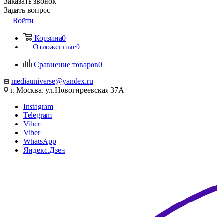
Заказать звонок
Задать вопрос
Войти
Корзина
0
Отложенные
0
Сравнение товаров
0
mediauniverse@yandex.ru
г. Москва, ул,Новогиреевская 37А
Instagram
Telegram
Viber
Viber
WhatsApp
Яндекс.Дзен