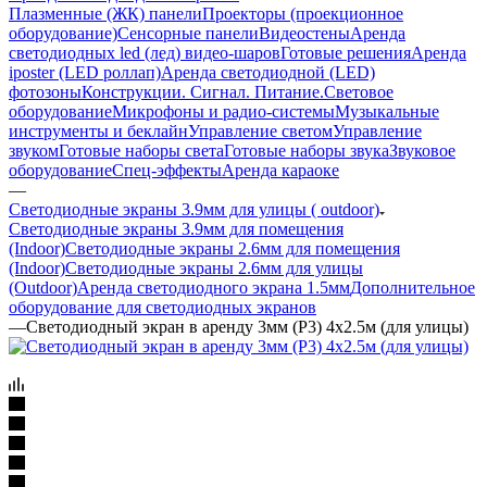
Плазменные (ЖК) панели
Проекторы (проекционное
оборудование)
Сенсорные панели
Видеостены
Аренда
светодиодных led (лед) видео-шаров
Готовые решения
Аренда
iposter (LED роллап)
Аренда светодиодной (LED)
фотозоны
Конструкции. Сигнал. Питание.
Световое
оборудование
Микрофоны и радио-системы
Музыкальные
инструменты и беклайн
Управление светом
Управление
звуком
Готовые наборы света
Готовые наборы звука
Звуковое
оборудование
Спец-эффекты
Аренда караоке
—
Светодиодные экраны 3.9мм для улицы ( outdoor)
Светодиодные экраны 3.9мм для помещения
(Indoor)
Светодиодные экраны 2.6мм для помещения
(Indoor)
Светодиодные экраны 2.6мм для улицы
(Outdoor)
Аренда светодиодного экрана 1.5мм
Дополнительное
оборудование для светодиодных экранов
—
Светодиодный экран в аренду 3мм (Р3) 4х2.5м (для улицы)