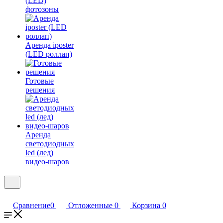
(LED)
фотозоны
Аренда iposter
(LED роллап)
Готовые
решения
Аренда
светодиодных
led (лед)
видео-шаров
Сравнение
0
Отложенные
0
Корзина
0