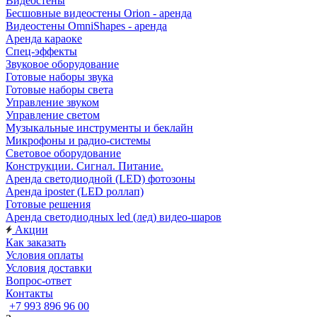
Видеостены
Бесшовные видеостены Orion - аренда
Видеостены OmniShapes - аренда
Аренда караоке
Спец-эффекты
Звуковое оборудование
Готовые наборы звука
Готовые наборы света
Управление звуком
Управление светом
Музыкальные инструменты и беклайн
Микрофоны и радио-системы
Световое оборудование
Конструкции. Сигнал. Питание.
Аренда светодиодной (LED) фотозоны
Аренда iposter (LED роллап)
Готовые решения
Аренда светодиодных led (лед) видео-шаров
Акции
Как заказать
Условия оплаты
Условия доставки
Вопрос-ответ
Контакты
+7 993 896 96 00