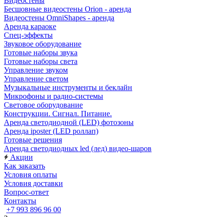
Видеостены
Бесшовные видеостены Orion - аренда
Видеостены OmniShapes - аренда
Аренда караоке
Спец-эффекты
Звуковое оборудование
Готовые наборы звука
Готовые наборы света
Управление звуком
Управление светом
Музыкальные инструменты и беклайн
Микрофоны и радио-системы
Световое оборудование
Конструкции. Сигнал. Питание.
Аренда светодиодной (LED) фотозоны
Аренда iposter (LED роллап)
Готовые решения
Аренда светодиодных led (лед) видео-шаров
Акции
Как заказать
Условия оплаты
Условия доставки
Вопрос-ответ
Контакты
+7 993 896 96 00