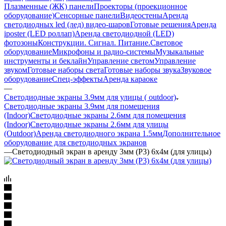
Плазменные (ЖК) панели
Проекторы (проекционное
оборудование)
Сенсорные панели
Видеостены
Аренда
светодиодных led (лед) видео-шаров
Готовые решения
Аренда
iposter (LED роллап)
Аренда светодиодной (LED)
фотозоны
Конструкции. Сигнал. Питание.
Световое
оборудование
Микрофоны и радио-системы
Музыкальные
инструменты и беклайн
Управление светом
Управление
звуком
Готовые наборы света
Готовые наборы звука
Звуковое
оборудование
Спец-эффекты
Аренда караоке
—
Светодиодные экраны 3.9мм для улицы ( outdoor)
Светодиодные экраны 3.9мм для помещения
(Indoor)
Светодиодные экраны 2.6мм для помещения
(Indoor)
Светодиодные экраны 2.6мм для улицы
(Outdoor)
Аренда светодиодного экрана 1.5мм
Дополнительное
оборудование для светодиодных экранов
—
Светодиодный экран в аренду 3мм (Р3) 6х4м (для улицы)