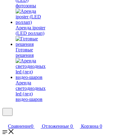
(LED)
фотозоны
Аренда iposter
(LED роллап)
Готовые
решения
Аренда
светодиодных
led (лед)
видео-шаров
Сравнение
0
Отложенные
0
Корзина
0