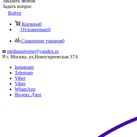
Заказать звонок
Задать вопрос
Войти
Корзина
0
Отложенные
0
Сравнение товаров
0
mediauniverse@yandex.ru
г. Москва, ул,Новогиреевская 37А
Instagram
Telegram
Viber
Viber
WhatsApp
Яндекс.Дзен