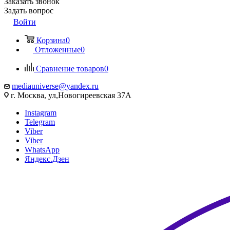
Заказать звонок
Задать вопрос
Войти
Корзина
0
Отложенные
0
Сравнение товаров
0
mediauniverse@yandex.ru
г. Москва, ул,Новогиреевская 37А
Instagram
Telegram
Viber
Viber
WhatsApp
Яндекс.Дзен