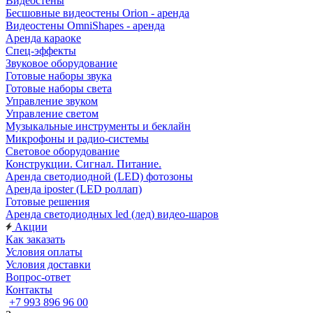
Видеостены
Бесшовные видеостены Orion - аренда
Видеостены OmniShapes - аренда
Аренда караоке
Спец-эффекты
Звуковое оборудование
Готовые наборы звука
Готовые наборы света
Управление звуком
Управление светом
Музыкальные инструменты и беклайн
Микрофоны и радио-системы
Световое оборудование
Конструкции. Сигнал. Питание.
Аренда светодиодной (LED) фотозоны
Аренда iposter (LED роллап)
Готовые решения
Аренда светодиодных led (лед) видео-шаров
Акции
Как заказать
Условия оплаты
Условия доставки
Вопрос-ответ
Контакты
+7 993 896 96 00