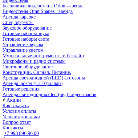
Видеостены
Бесшовные видеостены Orion - аренда
Видеостены OmniShapes - аренда
Аренда караоке
Спец-эффекты
Звуковое оборудование
Готовые наборы звука
Готовые наборы света
Управление звуком
Управление светом
Музыкальные инструменты и беклайн
Микрофоны и радио-системы
Световое оборудование
Конструкции. Сигнал. Питание.
Аренда светодиодной (LED) фотозоны
Аренда iposter (LED роллап)
Готовые решения
Аренда светодиодных led (лед) видео-шаров
Акции
Как заказать
Условия оплаты
Условия доставки
Вопрос-ответ
Контакты
+7 993 896 96 00