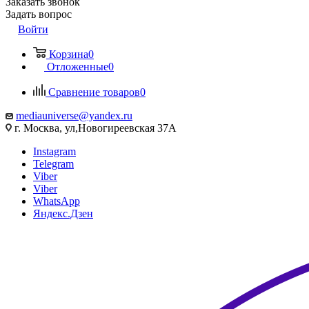
Заказать звонок
Задать вопрос
Войти
Корзина
0
Отложенные
0
Сравнение товаров
0
mediauniverse@yandex.ru
г. Москва, ул,Новогиреевская 37А
Instagram
Telegram
Viber
Viber
WhatsApp
Яндекс.Дзен