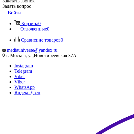
Заказать звонок
Задать вопрос
Войти
Корзина
0
Отложенные
0
Сравнение товаров
0
mediauniverse@yandex.ru
г. Москва, ул,Новогиреевская 37А
Instagram
Telegram
Viber
Viber
WhatsApp
Яндекс.Дзен