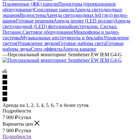
Плазменные (ЖК) панели
Проекторы (проекционное
оборудование)
Сенсорные панели
Аренда светодиодных
экранов
Видеостены
Аренда светодиодных led (лед) видео-
шаров
Готовые решения
Аренда iposter (LED роллап)
Аренда
светодиодной (LED) фотозоны
Конструкции. Сигнал.
Питание.
Световое оборудование
Микрофоны и радио-
системы
Музыкальные инструменты и беклайн
Управление
светом
Управление звуком
Готовые наборы света
Готовые
наборы звука
Спец-эффекты
Аренда караоке
—
Персональный мониторинг Sennheiser EW IEM G4-G
Аренда на 1, 2, 3, 4, 5, 6, 7 и более суток
Подробности
7 000
₽
/сутки
Варианты цен
7 000
₽
/сутки
Подробности