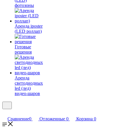
(LED)
фотозоны
Аренда iposter
(LED роллап)
Готовые
решения
Аренда
светодиодных
led (лед)
видео-шаров
Сравнение
0
Отложенные
0
Корзина
0