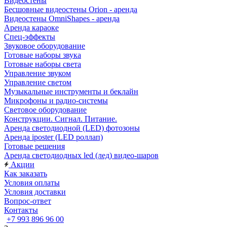
Видеостены
Бесшовные видеостены Orion - аренда
Видеостены OmniShapes - аренда
Аренда караоке
Спец-эффекты
Звуковое оборудование
Готовые наборы звука
Готовые наборы света
Управление звуком
Управление светом
Музыкальные инструменты и беклайн
Микрофоны и радио-системы
Световое оборудование
Конструкции. Сигнал. Питание.
Аренда светодиодной (LED) фотозоны
Аренда iposter (LED роллап)
Готовые решения
Аренда светодиодных led (лед) видео-шаров
Акции
Как заказать
Условия оплаты
Условия доставки
Вопрос-ответ
Контакты
+7 993 896 96 00