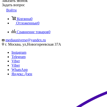
Заказать звонок
Задать вопрос
Войти
Корзина
0
Отложенные
0
Сравнение товаров
0
mediauniverse@yandex.ru
г. Москва, ул,Новогиреевская 37А
Instagram
Telegram
Viber
Viber
WhatsApp
Яндекс.Дзен