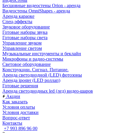
Видеостены
Бесшовные видеостены Orion - аренда
Видеостены OmniShapes - аренда
Аренда караоке
Спец-эффекты
Звуковое оборудование
Готовые наборы звука
Готовые наборы света
Управление звуком
Управление светом
Музыкальные инструменты и беклайн
Микрофоны и радио-системы
Световое оборудование
Конструкции. Сигнал. Питание.
Аренда светодиодной (LED) фотозоны
Аренда iposter (LED роллап)
Готовые решения
Аренда светодиодных led (лед) видео-шаров
Акции
Как заказать
Условия оплаты
Условия доставки
Вопрос-ответ
Контакты
+7 993 896 96 00