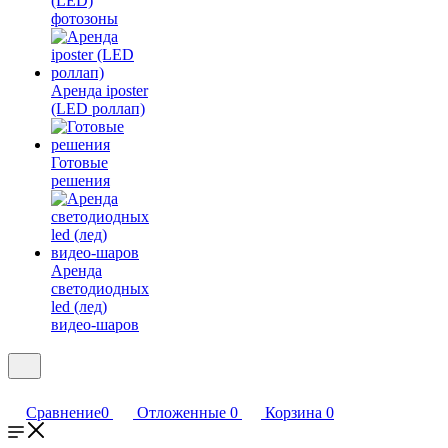
(LED)
фотозоны
Аренда iposter
(LED роллап)
Готовые
решения
Аренда
светодиодных
led (лед)
видео-шаров
Сравнение
0
Отложенные
0
Корзина
0